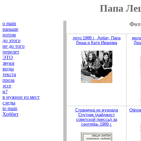
Папа Ле
o main
Фот
раньше
потом
лето 1988 г., Арбат, Папа
июль
до этого
Леша и Катя Иванова
Леш
не до того
перелет
ЭТО
звуки
виды
текста
проза
эссе
и?
в нужное из мест
следы
to main
Страничка из журнала
Облож
Хоббит
Спутник (дайджест
советской прессы) за
сентябрь 1989 г.