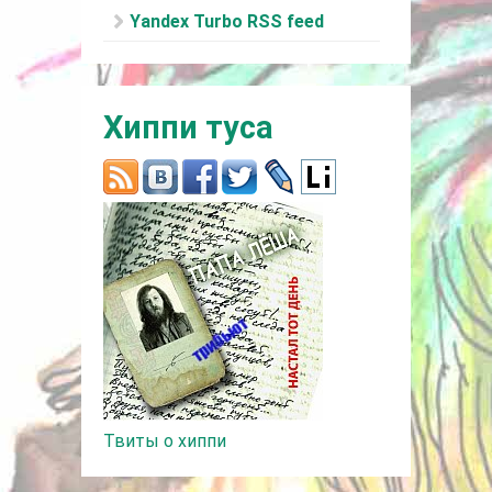
Yandex Turbo RSS feed
Хиппи туса
Твиты о хиппи