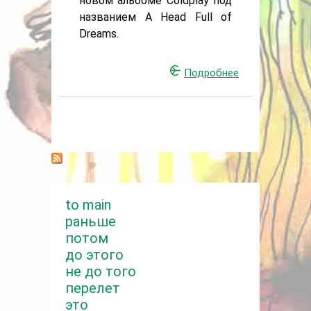
новом альбоме Coldplay под
названием A Head Full of
Dreams.
Подробнее
о
Coldplay
записал
«Хиппи
альбом»
to main
раньше
потом
до этого
не до того
перелет
это