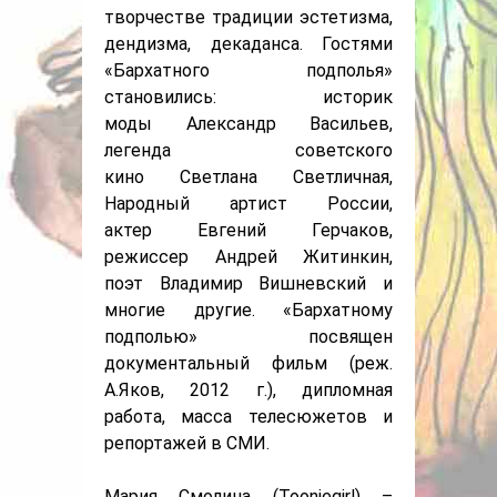
творчестве традиции эстетизма,
дендизма, декаданса. Гостями
«Бархатного подполья»
становились: историк
моды Александр Васильев,
легенда советского
кино Светлана Светличная,
Народный артист России,
актер Евгений Герчаков,
режиссер Андрей Житинкин,
поэт Владимир Вишневский и
многие другие. «Бархатному
подполью» посвящен
документальный фильм (реж.
А.Яков, 2012 г.), дипломная
работа, масса телесюжетов и
репортажей в СМИ.
Мария Смолина (Tooniegirl) –