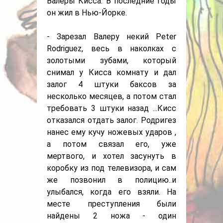
Валеры Кисса. В последние годы
он жил в Нью-Йорке.
- Зарезал Валеру некий Peter
Rodriguez, весь в наколках с
золотыми зубами, который
снимал у Кисса комнату и дал
залог 4 штуки баксов за
несколько месяцев, а потом стал
требовать 3 штуки назад ...Кисс
отказался отдать залог. Родригез
нанес ему кучу ножевых ударов ,
а потом связал его, уже
мертвого, и хотел засунуть в
коробку из под телевизора, и сам
же позвонил в полицию..и
улыбался, когда его взяли. На
месте преступления были
найдены 2 ножа - один