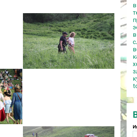
в
т
п
э
в
с
в
к
х
з
к
t
И