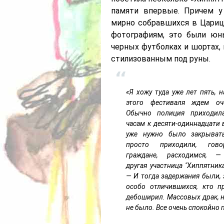
памяти впервые. Причем у
мирно собравшихся в Цариц
фотографиям, это были юн
черных футболках и шортах, 
стилизованным под руны.
«Я хожу туда уже лет пять, 
этого фестиваля ждем оч
Обычно полиция приходила
часам к десяти-одиннадцати в
уже нужно было закрыват
просто приходили, гово
граждане, расходимся, —
другая участница "Хиппятника
— И тогда задержания были,
особо отличившихся, кто п
дебоширил. Массовых драк, н
не было. Все очень спокойно 