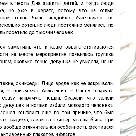
ием в честь Дня защиты детей, и тогда люди
ка, но уже в овраге, потому что на холме
ьшой толпе было неудобно. Участников, по
сколько сотен, но люди постоянно менялись; по
ль посетило до тысячи человек.
ся заметили, что к краю оврага стягиваются
сти на месте мероприятия появилась группка
ном; сколько точно, девушка не увидела, но не
такие, скинхеды. Лица вроде как не закрывали,
я, — описывает Анастасия. — Очень открыто
 сразу напрямую пошли. Сказали, что залили
 девушек и ногами избили молодого человека.
изошел конфликт еще по той причине, что был
это, видимо, какой-то триггер, что ли, был». При
то вообще отличительная особенность фестиваля
т антивоенных плакатов и флагов.