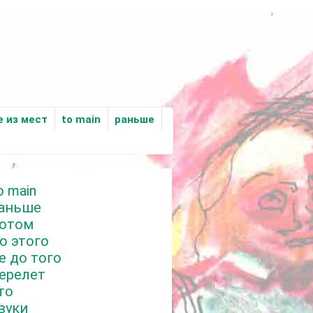
е из мест
to main
раньше
o main
аньше
отом
о этого
е до того
ерелет
то
вуки