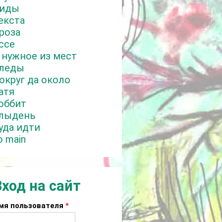
иды
екста
роза
ссе
 нужное из мест
леды
округ да около
атя
оббит
лыдень
уда идти
o main
Вход на сайт
мя пользователя
*