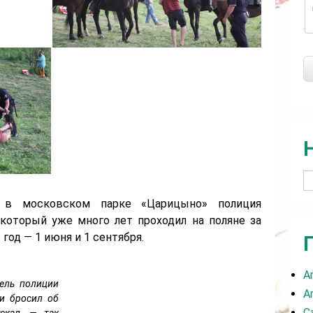
в московском парке «Царицыно» полиция
 который уже много лет проходил на поляне за
од — 1 июня и 1 сентября.
A
тель полиции
A
 и бросил об
C
скал, — так