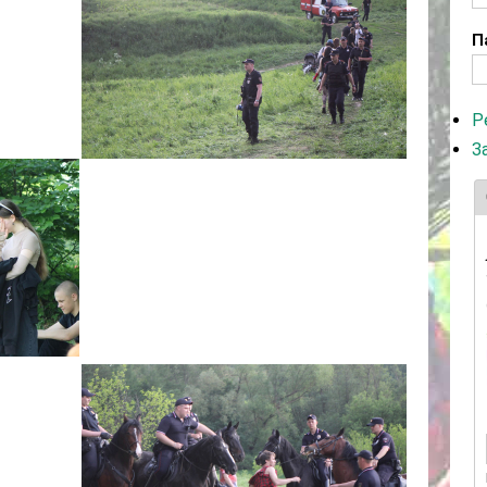
П
Р
З