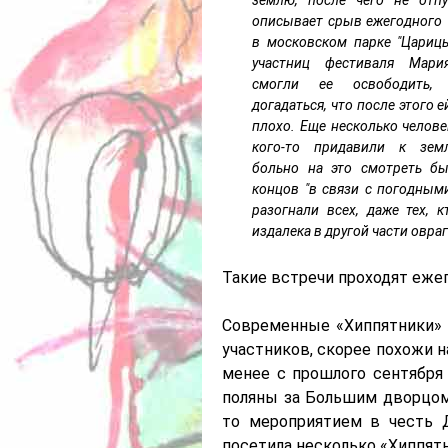
описывает срыв ежегодного 
в московском парке "Цариц
участниц фестиваля Мар
смогли ее освободить,
догадаться, что после этого 
плохо. Еще несколько челове
кого-то придавили к зем
больно на это смотреть бы
концов "в связи с погодным
разогнали всех, даже тех, 
издалека в другой части овраг
Такие встречи проходят ежег
Современные «Хиппятники» п
участников, скорее похожи н
менее с прошлого сентября
поляны за Большим дворцом 
то мероприятием в честь 
посетила несколько «Хиппятн