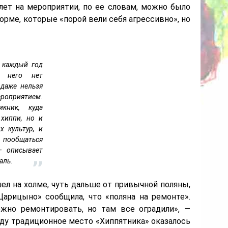
лет на мероприятии, по ее словам, можно было
рме, которые «порой вели себя агрессивно», но
т каждый год
у него нет
 даже нельзя
роприятием.
кник, куда
 хиппи, но и
х культур, и
 пообщаться
— описывает
аль.
ел на холме, чуть дальше от привычной поляны,
Царицыно» сообщила, что «поляна на ремонте».
жно ремонтировать, но там все оградили», —
оду традиционное место «Хиппятника» оказалось