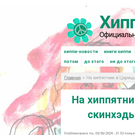
Перейти к основному содержанию
Хип
Официальн
xиппи-новости
книги хиппи
потом
до этого
не до этог
Вы здесь
Главная
»
На хиппятник в Цариц
На хиппятни
скинхэды
Опубликовано пн, 03/06/2024 - 21:53 пол