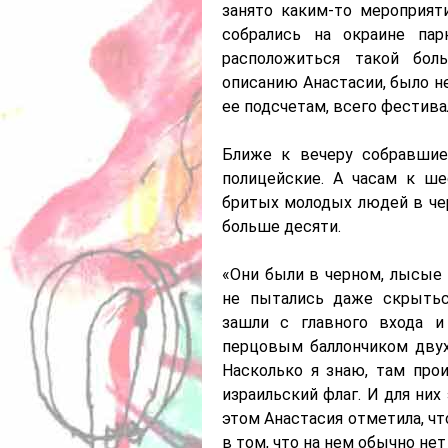
занято каким-то мероприят
собрались на окраине пар
расположиться такой бол
описанию Анастасии, было не
ее подсчетам, всего фестива
Ближе к вечеру собравшие
полицейские. А часам к ше
бритых молодых людей в чер
больше десяти.
«Они были в черном, лысые 
не пытались даже скрытьс
зашли с главного входа и
перцовым баллончиком двух
Насколько я знаю, там про
израильский флаг. И для них 
этом Анастасия отметила, ч
в том, что на нем обычно не