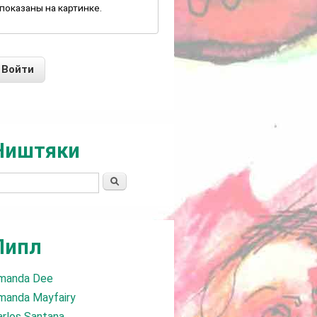
показаны на картинке.
Ништяки
Поиск
Пипл
manda Dee
manda Mayfairy
arlos Santana