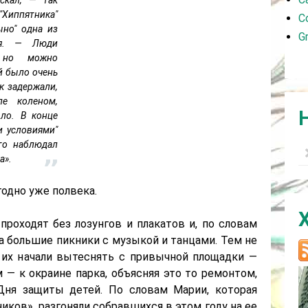
"Хиппятника"
C
ыно" одна из
G
ия. — Люди
 но можно
ей было очень
к задержали,
ле коленом,
ло. В конце
и условиями"
кто наблюдал
а».
одно уже полвека.
роходят без лозунгов и плакатов и, по словам
а большие пикники с музыкой и танцами. Тем не
 их начали вытеснять с привычной площадки —
— к окраине парка, объясняя это то ремонтом,
Дня защиты детей. По словам Марии, которая
иков», разгоняли собравшихся в этом году на ее