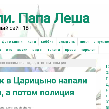
пи. Папа Леша
ый сайт 18+
фото хиппи
катя
xоббит
злыдень
пипл
в нужно
о
это
звуки
виды
текста
проза
перелет
ыно напали скинхэды, а потом полиция
t
р
п
к в Царицыно напали
д
н
, а потом полиция
п
э
з
ьзователем
papalesha.com