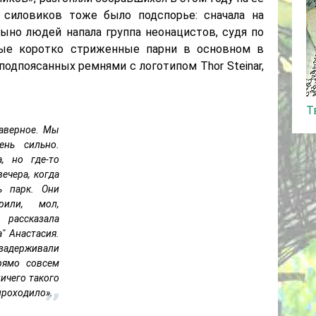
 силовиков тоже было подспорье: сначала на
ыно людей напала группа неонацистов, судя по
ые коротко стриженные парни в основном в
подпоясанных ремнями с логотипом Thor Steinar,
Т
наверное. Мы
ень сильно.
, но где-то
ечера, когда
ь парк. Они
рили, мол,
 рассказала
" Анастасия.
 задерживали
рямо совсем
ичего такого
проходило».