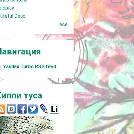
oldplay
rateful Dead
все
Навигация
Yandex Turbo RSS feed
Хиппи туса