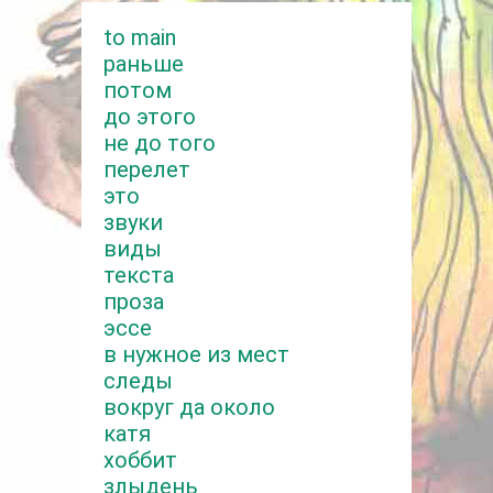
to main
раньше
потом
до этого
не до того
перелет
это
звуки
виды
текста
проза
эссе
в нужное из мест
следы
вокруг да около
катя
хоббит
злыдень