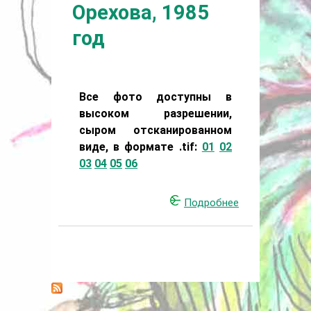
Орехова, 1985
год
Все фото доступны в
высоком разрешении,
сыром отсканированном
виде, в формате .tif:
01
02
03
04
05
06
Подробнее
о Фото
от
Майка
Орехова,
1985 год