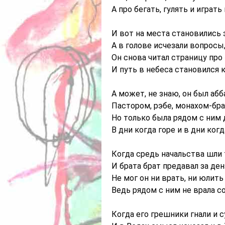
А про бегать, гулять и играть
И вот на места становились 
А в голове исчезали вопросы
Он снова читал страницу про 
И путь в небеса становился к
А может, не знаю, он был абб
Пастором, рэбе, монахом-бра
Но только была рядом с ним 
В дни когда горе и в дни когд
Когда средь начальства шли 
И брата брат предавал за ден
Не мог он ни врать, ни юлить
Ведь рядом с ним не врала с
Когда его грешники гнали и с