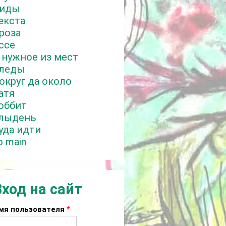
иды
екста
роза
ссе
 нужное из мест
леды
округ да около
атя
оббит
лыдень
уда идти
o main
Вход на сайт
мя пользователя
*