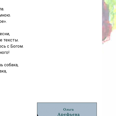
а.
 мною.
ое».
есни,
е тексты.
юсь с Богом.
ного!
шь собака,
ака,
.