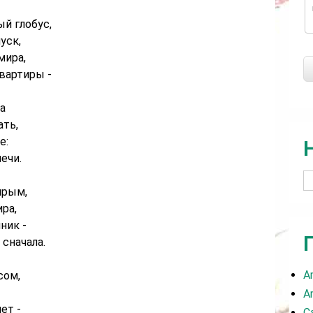
й глобус,
уск,
мира,
вартиры -
а
ать,
е:
ечи.
ирым,
ра,
ник -
сначала.
A
сом,
A
ет -
C