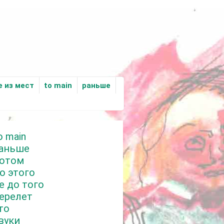
е из мест
to main
раньше
o main
аньше
отом
о этого
е до того
ерелет
то
вуки