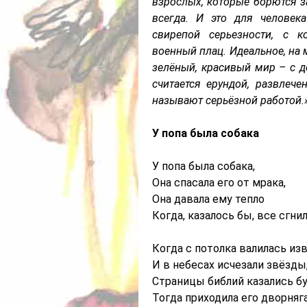
взрослых, которые борются за
всегда. И это для человек
свирепой серьезности, с к
военный плац. Идеальное, на м
зелёный, красивый мир – с д
считается ерундой, развлече
называют серьёзной работой.»
У попа была собака
У попа была собака,
Она спасала его от мрака,
Она давала ему тепло
Когда, казалось бы, все сгнил
Когда с потолка валилась из
И в небесах исчезали звёзды
Страницы библий казались бу
Тогда приходила его дворняга