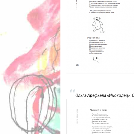
Ольга Арефьева «Иноходец». 