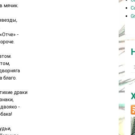
 в мячик.
C
G
звезды,
,
«Отче» -
ороче.
атом.
том,
дворняга
а благо.
тихие драки
знаки,
 двояко -
обака!
удьи,