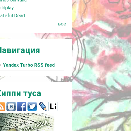
oldplay
rateful Dead
все
Навигация
Yandex Turbo RSS feed
Хиппи туса