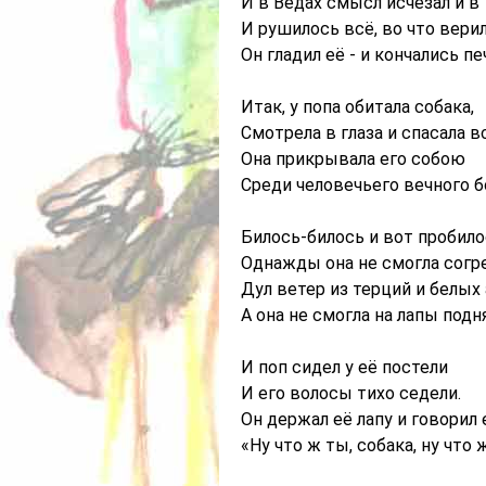
И в Ведах смысл исчезал и в
И рушилось всё, во что верил
Он гладил её - и кончались пе
Итак, у попа обитала собака,
Смотрела в глаза и спасала в
Она прикрывала его собою
Среди человечьего вечного б
Билось-билось и вот пробило
Однажды она не смогла согр
Дул ветер из терций и белых 
А она не смогла на лапы подн
И поп сидел у её постели
И его волосы тихо седели.
Он держал её лапу и говорил 
«Ну что ж ты, собака, ну что 