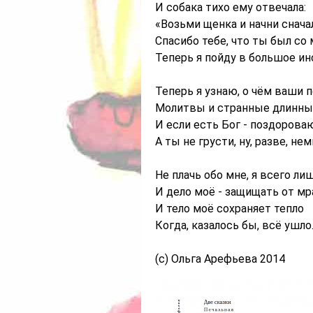
И собака тихо ему отвечала:
«Возьми щенка и начни сначал
Спасибо тебе, что ты был со
Теперь я пойду в большое ин
Теперь я узнаю, о чём ваши п
Молитвы и странные длинны
И если есть Бог - поздорова
А ты не грусти, ну, разве, нем
Не плачь обо мне, я всего ли
И дело моё - защищать от мр
И тело моё сохраняет тепло
Когда, казалось бы, всё ушло
(с) Ольга Арефьева 2014