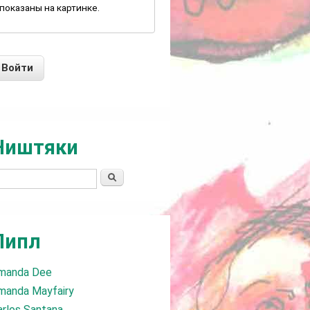
показаны на картинке.
Ништяки
Поиск
Пипл
manda Dee
manda Mayfairy
arlos Santana