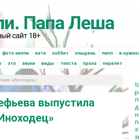
пи. Папа Леша
ый сайт 18+
фото хиппи
катя
xоббит
злыдень
пипл
в нужно
о
это
звуки
виды
текста
проза
перелет
тила «Иноходец»
t
р
п
ефьева выпустила
д
н
Иноходец»
п
э
з