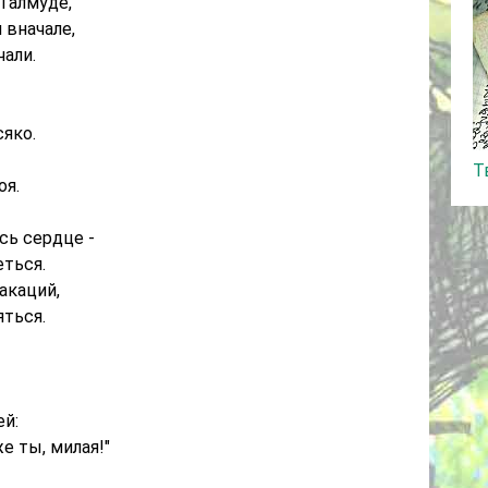
 Талмуде,
 вначале,
чали.
сяко.
Т
оя.
сь сердце -
еться.
акаций,
яться.
ей:
же ты, милая!"