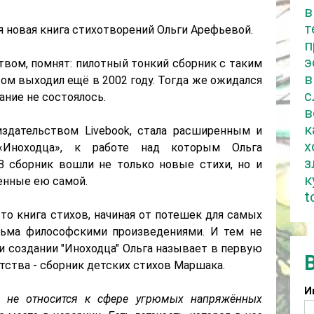
в
т
я новая книга стихотворений Ольги Арефьевой.
п
э
ством, помнят: пилотный тонкий сборник с таким
в
м выходил ещё в 2002 году. Тогда же ожидался
с
ание не состоялось.
в
к
издательством Livebook, стала расширенным и
х
«Иноходца», к работе над которым Ольга
з
 В сборник вошли не только новые стихи, но и
к
енные ею самой.
t
то книга стихов, начиная от потешек для самых
сьма философскими произведениями. И тем не
и создании "Иноходца" Ольга называет в первую
тства - сборник детских стихов Маршака.
И
но не относится к сфере угрюмых напряжённых