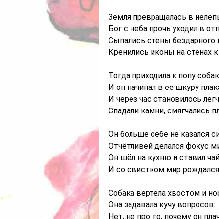
Земля превращалась в нелепы
Бог с неба прочь уходил в отп
Сыпались стены бездарного 
Кренились иконы на стенах к
Тогда приходила к попу собак
И он начинал в ее шкуру плак
И через час становилось легч
Спадали камни, смягчались пл
Он больше себе не казался с
Отчётливей делался фокус ми
Он шёл на кухню и ставил чай
И со свистком мир рождался 
Собака вертела хвостом и но
Она задавала кучу вопросов:
Нет, не про то, почему он плач