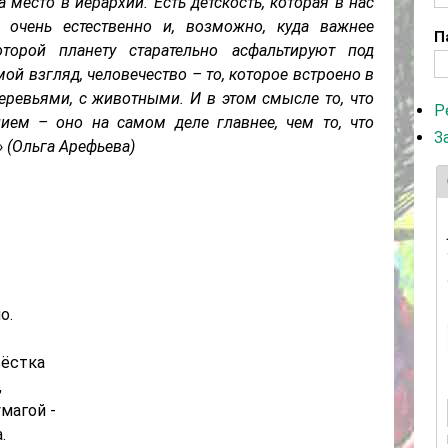
 место в иерархии. Есть детскость, которая в нас
а очень естественно и, возможно, куда важнее
П
оторой планету старательно асфальтируют под
ой взгляд, человечество – то, которое встроено в
еревьями, с животными. И в этом смысле то, что
Р
нием – оно на самом деле главнее, чем то, что
З
 (Ольга Арефьева)
о.
вёстка
,
магой -
.