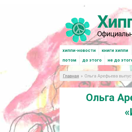
Перейти к основному содержанию
Хип
Официальн
xиппи-новости
книги хиппи
потом
до этого
не до этог
Вы здесь
Главная
»
Ольга Арефьева выпус
Ольга Ар
«