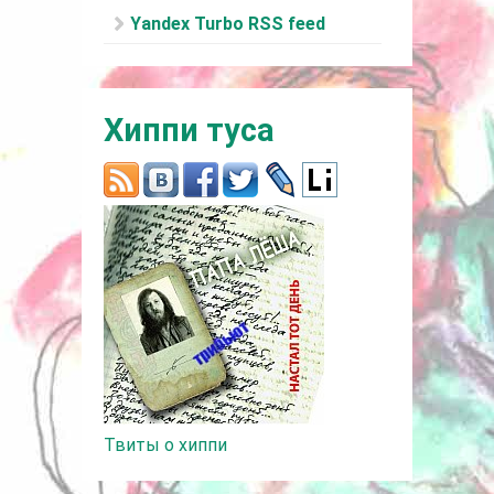
Yandex Turbo RSS feed
Хиппи туса
Твиты о хиппи